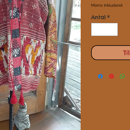
Moms Inkluderet
Antal
*
Ti