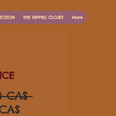
ECTION
THE HIPPIES CLOSET
More
NCE
Regulær
0 CA$ 
Salgspris
pris
 CA$